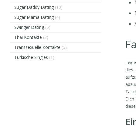
Sugar Daddy Dating
(10)
Sugar Mama Dating
(4)
Swinger Dating
(5)
Thai Kontakte
(3)
Fa
Transsexuelle Kontakte
(5)
Türkische Singles
(1)
Leide
dies 
aufzu
abzuw
Tasch
Dich 
diese
Ei