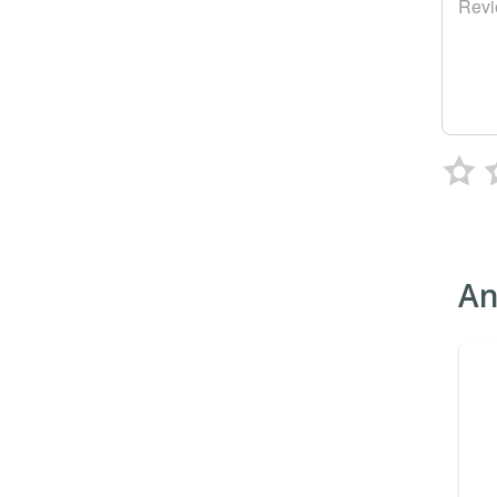
Rev
An