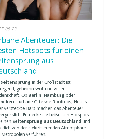
25-08-23
rbane Abenteuer: Die
esten Hotspots für einen
eitensprung aus
eutschland
n
Seitensprung
in der Großstadt ist
regend, geheimnisvoll und voller
idenschaft. Ob
Berlin
,
Hamburg
oder
nchen
– urbane Orte wie Rooftops, Hotels
er versteckte Bars machen das Abenteuer
ergesslich. Entdecke die heißesten Hotspots
 einen
Seitensprung aus Deutschland
und
s dich von der elektrisierenden Atmosphäre
 Metropolen verführen.