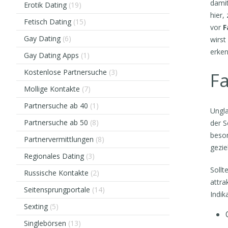
damit
Erotik Dating
(19)
hier,
Fetisch Dating
(15)
vor
F
Gay Dating
(6)
wirst
erken
Gay Dating Apps
(1)
Kostenlose Partnersuche
(3)
Fa
Mollige Kontakte
(7)
Partnersuche ab 40
(1)
Ungla
Partnersuche ab 50
(8)
der S
beson
Partnervermittlungen
(8)
gezie
Regionales Dating
(3)
Sollt
Russische Kontakte
(2)
attra
Seitensprungportale
(14)
Indik
Sexting
(5)
Singlebörsen
(13)