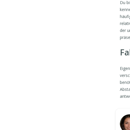
Du bi
kenne
häufi
relat
der u
präse
Fa
Eigen
versc
benöt
Absta
antwo