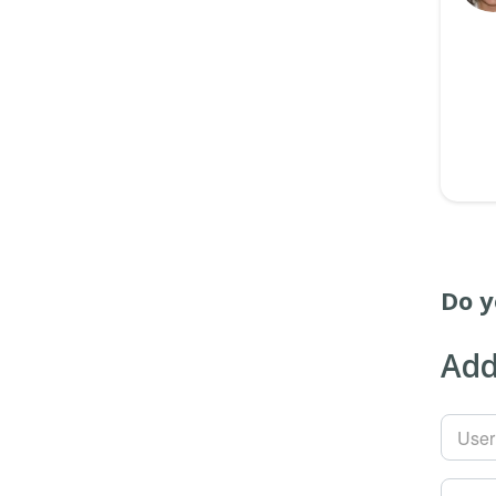
Do y
Add
Use