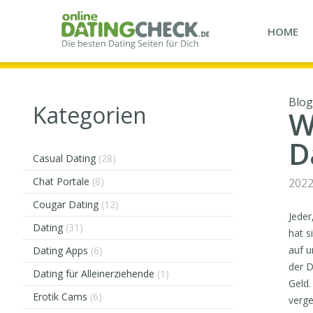
HOME
Blog
Kategorien
W
D
Casual Dating
(28)
Chat Portale
(8)
2022
Cougar Dating
(12)
Jeder
Dating
(31)
hat s
auf u
Dating Apps
(6)
der D
Dating für Alleinerziehende
(1)
Geld.
Erotik Cams
(6)
verge