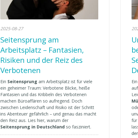
2025-08-27
20
Seitensprung am
U
Arbeitsplatz – Fantasien,
b
Risiken und der Reiz des
S
Verbotenen
D
Ein
Seitensprung
am Arbeitsplatz ist für viele
Ei
ein geheimer Traum: Verbotene Blicke, heiße
auf
Fantasien und das Kribbeln des Verbotenen
Le
machen Büroaffären so aufregend. Doch
Mü
zwischen Leidenschaft und Risiko ist der Schritt
od
ins Abenteuer gefährlich – und genau das macht
unv
den Reiz aus. Lies hier, warum der
für
Seitensprung in Deutschland
so fasziniert.
las
der