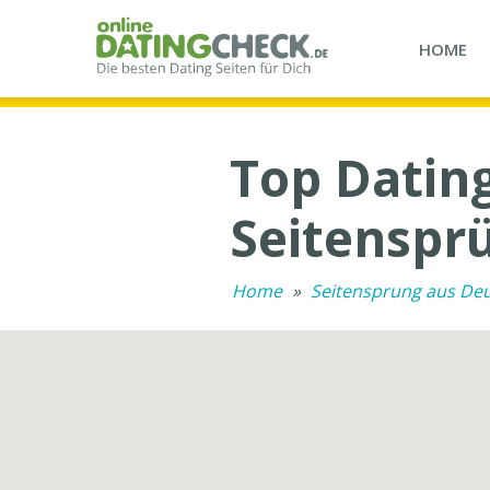
HOME
Top Datin
Seitenspr
Home
»
Seitensprung aus De