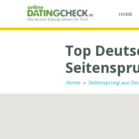
HOME
Top Deutsc
Seitenspr
Home
»
Seitensprung aus De