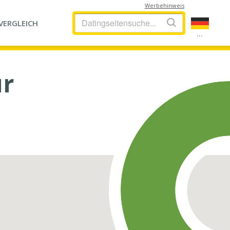
Werbehinweis
VERGLEICH
...
ür