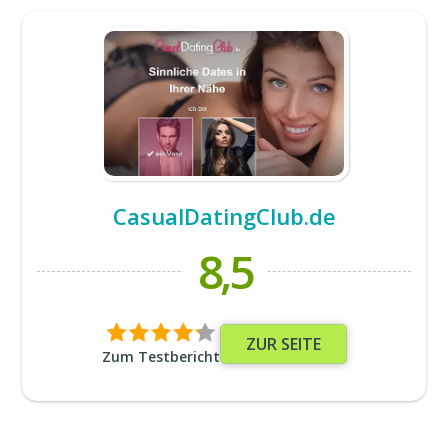
CasualDatingClub.de
8,5
ZUR SEITE
Zum Testbericht