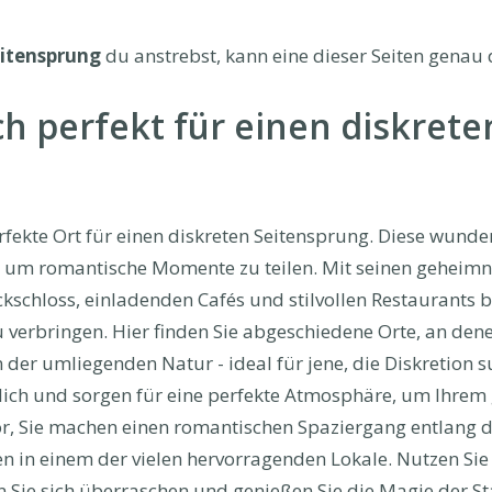
itensprung
du anstrebst, kann eine dieser Seiten genau d
h perfekt für einen diskrete
erfekte Ort für einen diskreten Seitensprung. Diese wunde
m romantische Momente zu teilen. Mit seinen geheimnis
schloss, einladenden Cafés und stilvollen Restaurants b
u verbringen. Hier finden Sie abgeschiedene Orte, an dene
n der umliegenden Natur - ideal für jene, die Diskretion
hlich und sorgen für eine perfekte Atmosphäre, um Ihre
vor, Sie machen einen romantischen Spaziergang entlang
n in einem der vielen hervorragenden Lokale. Nutzen Sie 
n Sie sich überraschen und genießen Sie die Magie der St