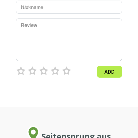
Username
Review
ADD
Seitensprung aus