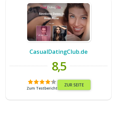
CasualDatingClub.de
8,5
ZUR SEITE
Zum Testbericht