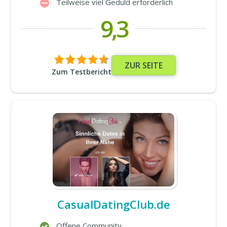
Teilweise viel Geduld erforderlich
9,3
ZUR SEITE
Zum Testbericht
CasualDatingClub.de
Offene Community