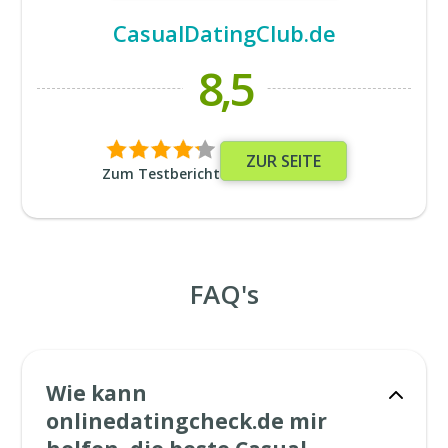
CasualDatingClub.de
8,5
ZUR SEITE
Zum Testbericht
FAQ's
Wie kann
onlinedatingcheck.de mir