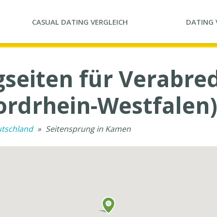
CASUAL DATING
VERGLEICH
DATING
gseiten für Verabre
rdrhein-Westfalen
utschland
»
Seitensprung in Kamen