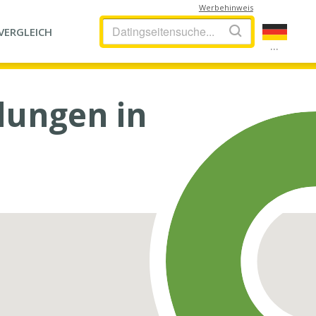
Werbehinweis
VERGLEICH
...
dungen in
)