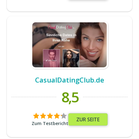
CasualDatingClub.de
8,5
ZUR SEITE
Zum Testbericht