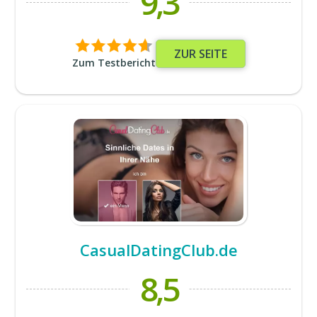
9,3
ZUR SEITE
Zum Testbericht
CasualDatingClub.de
8,5