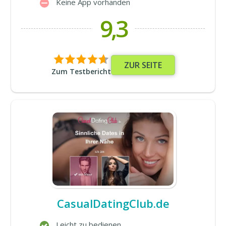
Keine App vorhanden
9,3
ZUR SEITE
Zum Testbericht
CasualDatingClub.de
Leicht zu bedienen