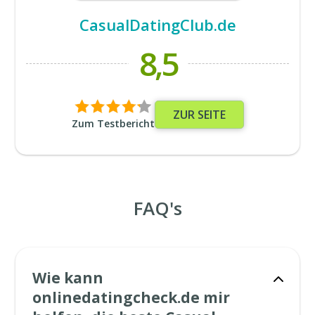
CasualDatingClub.de
8,5
ZUR SEITE
Zum Testbericht
FAQ's
Wie kann
onlinedatingcheck.de mir