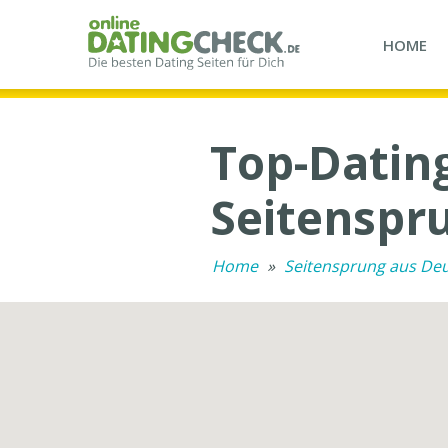
HOME
Top-Datin
Seitenspr
Home
»
Seitensprung aus De