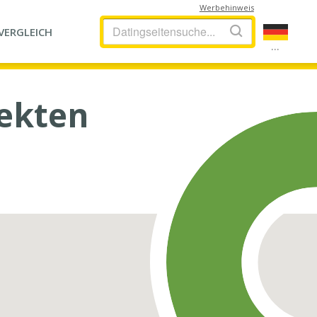
Werbehinweis
VERGLEICH
...
fekten