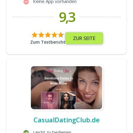
Keine App vorhanden
9,3
ZUR SEITE
Zum Testbericht
CasualDatingClub.de
Leicht zu bedienen