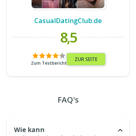
CasualDatingClub.de
8,5
ZUR SEITE
Zum Testbericht
FAQ's
Wie kann