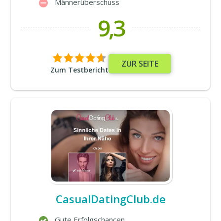
Männerüberschuss
9,3
ZUR SEITE
Zum Testbericht
CasualDatingClub.de
Gute Erfolgschancen