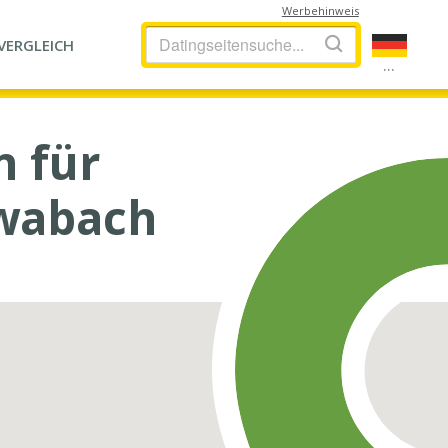
Werbehinweis
VERGLEICH
...
n für
hwabach