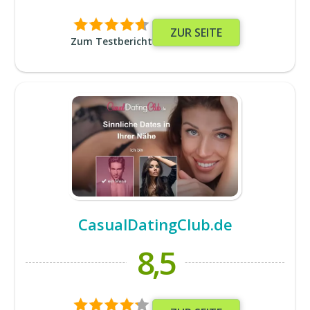
ZUR SEITE
Zum Testbericht
CasualDatingClub.de
8,5