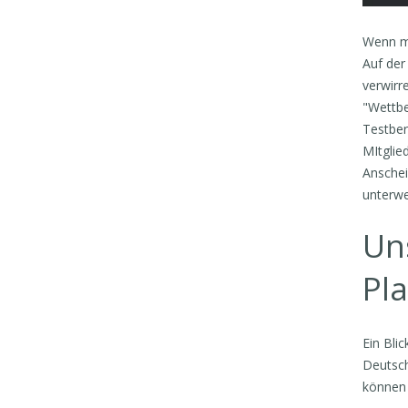
Wenn ma
Auf der
verwirr
"Wettbe
Testber
MItglie
Anschei
unterwe
Uns
Pl
Ein Blic
Deutsch
können 