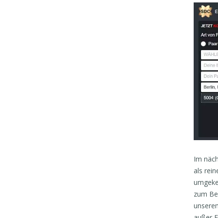
Im näch
als rei
umgekeh
zum Bei
unserem
außer F