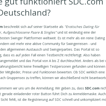
e gut funktioniert SDC.com
 Deutschland?
om
beschreibt sich auf seiner Startseite als
"Erotisches Dating für
, Aufgeschlossene Paare & Singles"
und ist eindeutig eine der
esten Swinger Plattformen weltweit. Es ist mehr als ein reine Dating
ondern viel mehr eine aktive Community für Swingerreisen - und
 den allgemeinen Austausch und Swingerparties. Das Portal ist so
ig, dass es auf jeden Fall einen Testbericht rechtfertigt. Also haben
 angemeldet und das Portal von A bis Z durchleuchtet. Anders als bei 
ahrungsbericht keine freiwilligen Testpersonen gefunden und können 
der Mitglieder, Preise und Funktionen bewerten. Ob SDC wirklich eine
ach Gruppensex zu treffen, können wir abschließend nicht beantwort
mmern wir uns um die Anmeldung. Wir geben zu, dass
SDC.com
nic
ht gerade einladender roter Button führt Dich zu Anmeldemaske. Auch
 Sicht fehlt, ist die Registrierung auf SDC schnell und unkompliziert m