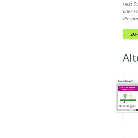
Hast Du
oder sc
diesem 
ZUR
Alt