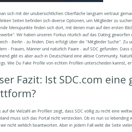
n sich mit der unübersichtlichen Oberfläche langsam vertraut gemac
 linken Seiten befinden sich diverse Optionen, um Mitglieder zu suche
ende Menüpunkte finden sich dort, mit denen man auf den ersten Bli
werbe". Wir haben unseren Forkus ntürlich auf das Dating geworfen 
eich - Berlin - zu finden. Dies erfolgt über die "Mitglieder Suche". Zu
dern - Frauen, Männer und natürlich Paare - auf SDC gefunden. Dass das
nend gibt es aber auch in Deutschland eine aktive Community. Natürli
gs. Wie Du Fake Profile von echten Profilen unterscheiden kannst, e
er Fazit: Ist SDC.com eine
attform?
k auf die Vielzahl an Profilen zeigt, dass SDC völlig zu recht eine wel
land muss sich das Portal nicht verstecken. Ob es nun so lebending w
wir nicht wirklich beantworten. Aber in jedem Fall wirkt die Seite viel