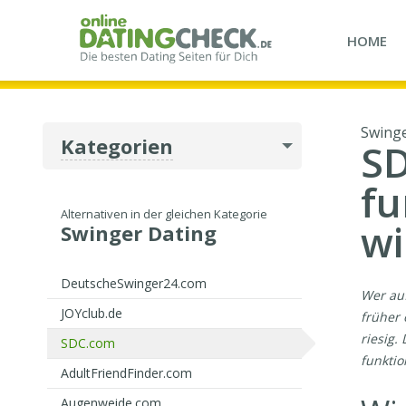
HOME
Swinge
Kategorien
SD
fu
Alternativen in der gleichen Kategorie
wi
Swinger Dating
DeutscheSwinger24.com
Wer auf
JOYclub.de
früher 
riesig.
SDC.com
funktio
AdultFriendFinder.com
Augenweide.com