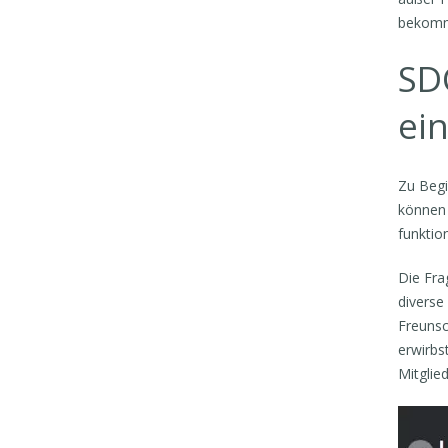
bekommt
SD
ei
Zu Begi
können 
funktio
Die Fra
diverse
Freunsc
erwirbs
Mitglie