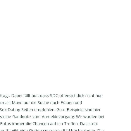
agt. Dabei fällt auf, dass SDC offensichtlich nicht nur
uch als Mann auf die Suche nach Frauen und
ex Dating Seiten empfehlen. Gute Beispiele sind hier
ns eine Randnotiz zum Anmeldevorgang: Wir wurden bei
n Fotos immer die Chancen auf ein Treffen. Das steht
. Es gibt eine Option später ein Bild hochzuladen. Das