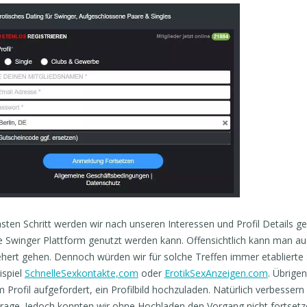
sten Schritt werden wir nach unseren Interessen und Profil Details gefr
ne Swinger Plattform genutzt werden kann. Offensichtlich kann man a
ert gehen. Dennoch würden wir für solche Treffen immer etablierte S
spiel
SchnelleSexkontakte,com
oder
ErotikSexAnzeigen.com
. Übrige
 Profil aufgefordert, ein Profilbild hochzuladen. Natürlich verbesser
rage. Jedoch konnten wir ohne Hochladen den Vorgang nicht fortsetzen