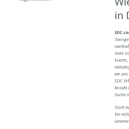
Wi
in
SDC.c
Swinger
namhaft
Seite s
Events,
vielseit
wir uns
SDC Erf
Anzahl 
Suche n
Doch kü
Ein nic
unserer