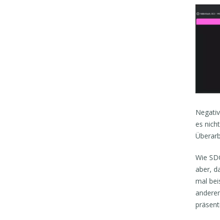
Negativ
es nich
Überarb
Wie SDC
aber, d
mal bei
anderen
präsent