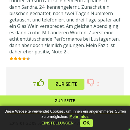
fünfter Versuch auf so einem Portal) habe ich
dann Sandra, 24, kennengelernt. Zunächst ein
bisschen gechattet, nach zwei Tagen Nummern
getauscht und telefoniert und drei Tage später auf
ein Glas Wein verabredet. Am gleichen Abend ging
es dann zu ihr. Mit anderen Worten: Zuerst eine
echt enttäuschende Performance bei Lustagenten,
dann aber doch ziemlich gelungen. Mein Fazit ist
daher eher positiv, Note 2-.
17
ZUR SEITE
3
ZUR SEITE
Diese Webseite verwendet Cookies, um Ihnen ein angenehmeres Surfen
zu ermöglichen.
Mehr Infos
OK
2018-01-22 08:55:47,
Michi
(Man, 47)
EINSTELLUNGEN