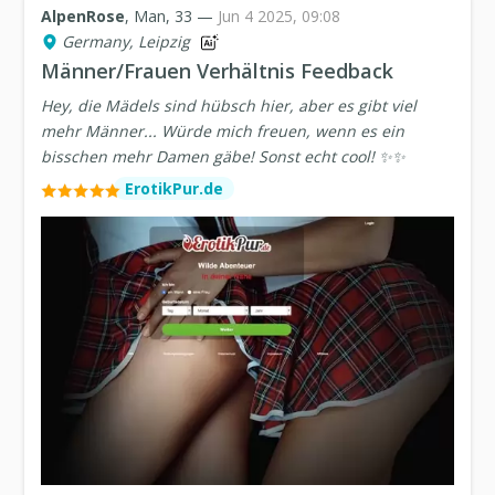
AlpenRose
, Man, 33 —
Jun 4 2025, 09:08
Germany, Leipzig
Männer/Frauen Verhältnis Feedback
Hey, die Mädels sind hübsch hier, aber es gibt viel
mehr Männer... Würde mich freuen, wenn es ein
bisschen mehr Damen gäbe! Sonst echt cool! ✨✨
ErotikPur.de