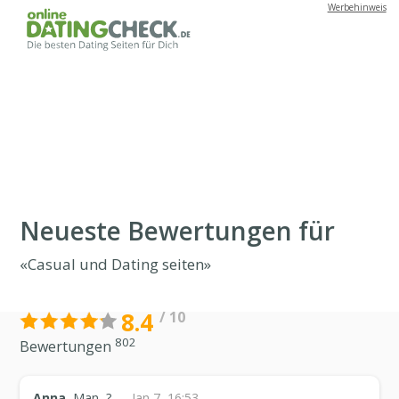
Werbehinweis
...
Neueste Bewertungen für
«Casual und Dating seiten»
8.4
/ 10
802
Bewertungen
Anna
, Man, ? —
Jan 7, 16:53